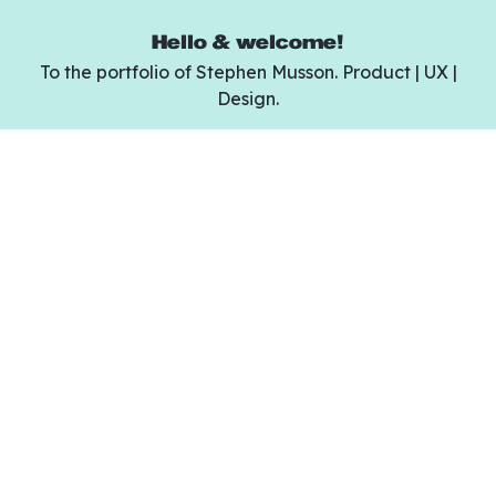
Hello & welcome!
To the portfolio of Stephen Musson. Product | UX |
Design.
Legal Terms
Use this page to display Privacy Policies etc.
At ipsum vestibulum, massa mi amet auctor augue.
Suscipit commodo in posuere in urna interdum ac,
amet. Porttitor vulputate ultrices nullam eu. Non ac
netus mattis odio id quam interdum urna sed. Morbi
pellentesque a dolor pellentesque euismod ipsum
donec. Vel magna nunc eleifend rhoncus, imperdiet.